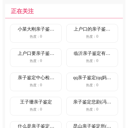
正在关注
小菜大刚亲子鉴定
上户口的亲子鉴定
(小菜大刚亲子鉴定
流程(新生儿亲子鉴
0
0
热度：
热度：
知乎)
定上户...
上户口要亲子鉴定
临沂亲子鉴定有几
吗(单亲爸爸给孩子
处机构(临沂司法亲
0
0
热度：
热度：
上户口...
子鉴定...
亲子鉴定中心检查
qq亲子鉴定(qq妈妈
书写(亲子鉴定是检
主人公叫亲子鉴定)
0
0
热度：
热度：
查血液...
王子珊亲子鉴定
亲子鉴定悲剧(冯绍
峰做亲子鉴定)
0
0
热度：
热度：
什么是亲子鉴定亲
昆山亲子鉴定所(昆