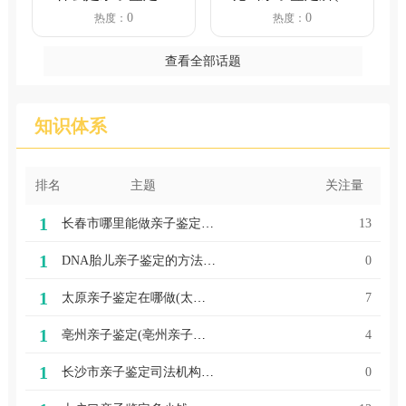
子鉴定分为哪几种
山中医院可以做亲
0
0
热度：
热度：
类型?个...
子鉴定...
查看全部话题
知识体系
排名
主题
关注量
1
长春市哪里能做亲子鉴定(哪里可以做亲子鉴定,多少钱)
13
1
DNA胎儿亲子鉴定的方法有哪些（亲子鉴定流程及注意事项）
0
1
太原亲子鉴定在哪做(太原做亲子鉴定的地方)
7
1
亳州亲子鉴定(亳州亲子鉴定方法)
4
1
长沙市亲子鉴定司法机构推荐，最新亲子鉴定流程详解
0