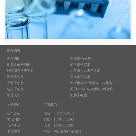
服务项目
免疫细胞
无创DNA检测
胎盘多能干细胞
司法亲子鉴定
脐带间充质干细胞
杰英谱个人亲子鉴定
乳牙干细胞
孕期亲子鉴定
牙髓干细胞
流产物/羊水/染色体CNV检测
造血干细胞
无创DNA-Plus检测100种疾病
华通氏胶
脂肪干细胞
关于我们
联系我们
公司介绍
电话：400-915-3552
常见问题
直线：15791781505
合作单位
微信：15791781505
资质荣誉
地址：湖北武汉生物城C4