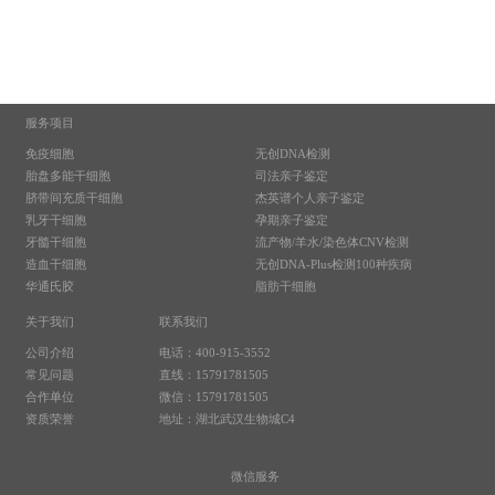
服务项目
免疫细胞
无创DNA检测
胎盘多能干细胞
司法亲子鉴定
脐带间充质干细胞
杰英谱个人亲子鉴定
乳牙干细胞
孕期亲子鉴定
牙髓干细胞
流产物/羊水/染色体CNV检测
造血干细胞
无创DNA-Plus检测100种疾病
华通氏胶
脂肪干细胞
关于我们
联系我们
公司介绍
电话：400-915-3552
常见问题
直线：15791781505
合作单位
微信：15791781505
资质荣誉
地址：湖北武汉生物城C4
微信服务