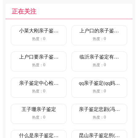
正在关注
小菜大刚亲子鉴定
上户口的亲子鉴定
(小菜大刚亲子鉴定
流程(新生儿亲子鉴
0
0
热度：
热度：
知乎)
定上户...
上户口要亲子鉴定
临沂亲子鉴定有几
吗(单亲爸爸给孩子
处机构(临沂司法亲
0
0
热度：
热度：
上户口...
子鉴定...
亲子鉴定中心检查
qq亲子鉴定(qq妈妈
书写(亲子鉴定是检
主人公叫亲子鉴定)
0
0
热度：
热度：
查血液...
王子珊亲子鉴定
亲子鉴定悲剧(冯绍
峰做亲子鉴定)
0
0
热度：
热度：
什么是亲子鉴定亲
昆山亲子鉴定所(昆