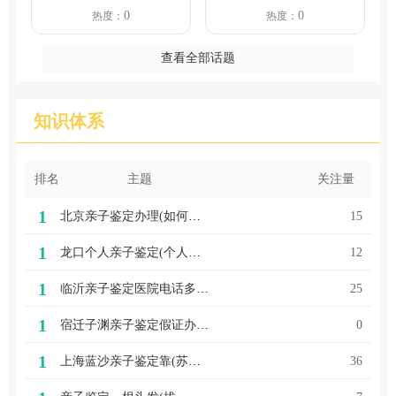
子鉴定分为哪几种
山中医院可以做亲
0
0
热度：
热度：
类型?个...
子鉴定...
查看全部话题
知识体系
排名
主题
关注量
1
北京亲子鉴定办理(如何申请办理亲子鉴定)
15
1
龙口个人亲子鉴定(个人亲子鉴定费用是多少钱啊)
12
1
临沂亲子鉴定医院电话多少(医院做亲子鉴定大概多少钱)
25
1
宿迁子渊亲子鉴定假证办理流程（宿迁亲子鉴定假证办理方法）
0
1
上海蓝沙亲子鉴定靠(苏州蓝沙生物亲子鉴定正规吗)
36