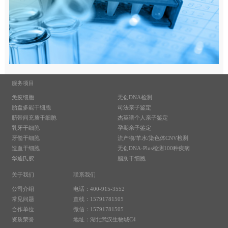
服务项目
免疫细胞
无创DNA检测
胎盘多能干细胞
司法亲子鉴定
脐带间充质干细胞
杰英谱个人亲子鉴定
乳牙干细胞
孕期亲子鉴定
牙髓干细胞
流产物/羊水/染色体CNV检测
造血干细胞
无创DNA-Plus检测100种疾病
华通氏胶
脂肪干细胞
关于我们
联系我们
公司介绍
电话：400-915-3552
常见问题
直线：15791781505
合作单位
微信：15791781505
资质荣誉
地址：湖北武汉生物城C4