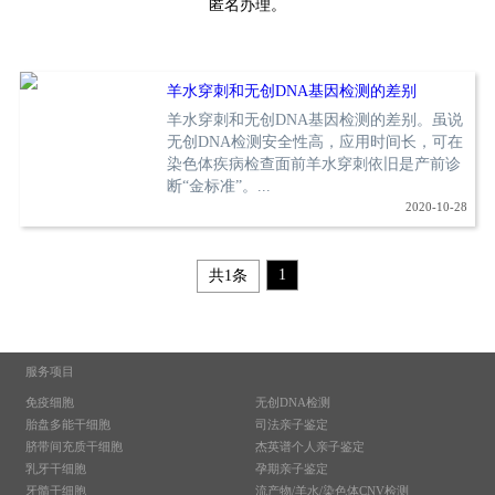
匿名办理。
羊水穿刺和无创DNA基因检测的差别
羊水穿刺和无创DNA基因检测的差别。虽说
无创DNA检测安全性高，应用时间长，可在
染色体疾病检查面前羊水穿刺依旧是产前诊
断“金标准”。...
2020-10-28
1
共1条
服务项目
免疫细胞
无创DNA检测
胎盘多能干细胞
司法亲子鉴定
脐带间充质干细胞
杰英谱个人亲子鉴定
乳牙干细胞
孕期亲子鉴定
牙髓干细胞
流产物/羊水/染色体CNV检测