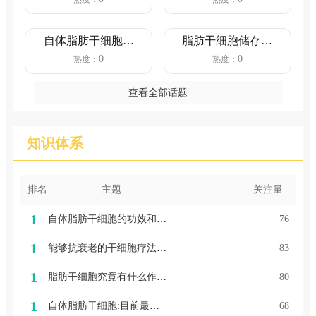
作用）
自体脂肪干细胞的
脂肪干细胞储存就
功效和作用
是储存生命活力之
0
0
热度：
热度：
源
查看全部话题
知识体系
排名
主题
关注量
1
自体脂肪干细胞的功效和作用
76
1
能够抗衰老的干细胞疗法说明！
83
1
脂肪干细胞究竟有什么作用？（五大作用）
80
1
自体脂肪干细胞:目前最适合人体抗衰治疗！
68