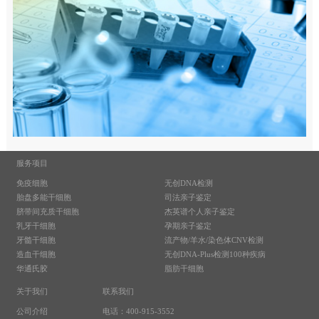
服务项目
免疫细胞
无创DNA检测
胎盘多能干细胞
司法亲子鉴定
脐带间充质干细胞
杰英谱个人亲子鉴定
乳牙干细胞
孕期亲子鉴定
牙髓干细胞
流产物/羊水/染色体CNV检测
造血干细胞
无创DNA-Plus检测100种疾病
华通氏胶
脂肪干细胞
关于我们
联系我们
公司介绍
电话：400-915-3552