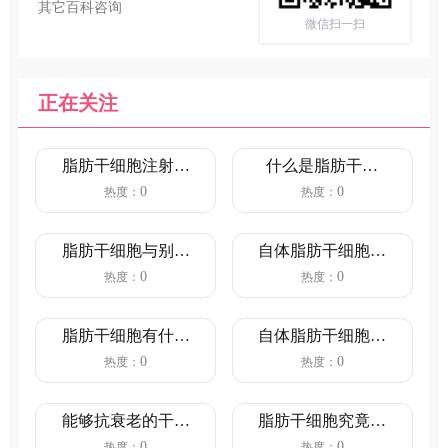
其它百科咨询
微信扫一扫
正在关注
脂肪干细胞注射治
什么是脂肪干细
疗面部衰老有什么
胞？（脂肪干细胞
0
0
热度：
热度：
特点?
作用机制）
脂肪干细胞与别的
自体脂肪干细胞的
干细胞的差别和优
作用！对人体有哪
0
0
热度：
热度：
点！
些好处呢...
脂肪干细胞有什么
自体脂肪干细胞美
用途？可以存储多
容的优势有哪些
0
0
热度：
热度：
长时间
（安全有效...
能够抗衰老的干细
脂肪干细胞究竟有
胞疗法说明！
什么作用？（五大
0
0
热度：
热度：